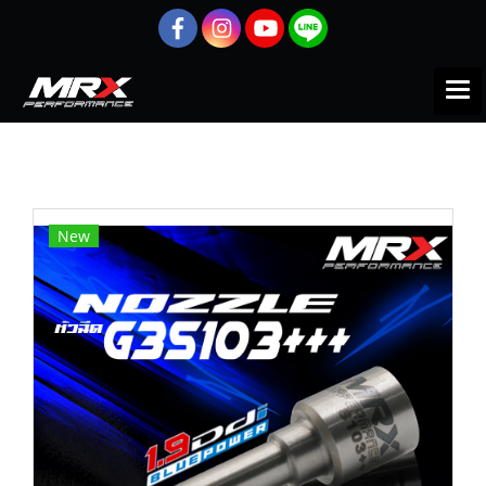
หน้าแรก
สินค้าทั้งหมด
Accessories
หัวฉีด
หัวฉีดMRX G3S103+++ สำหรับ (D-max 1.9 RZ4E)
New