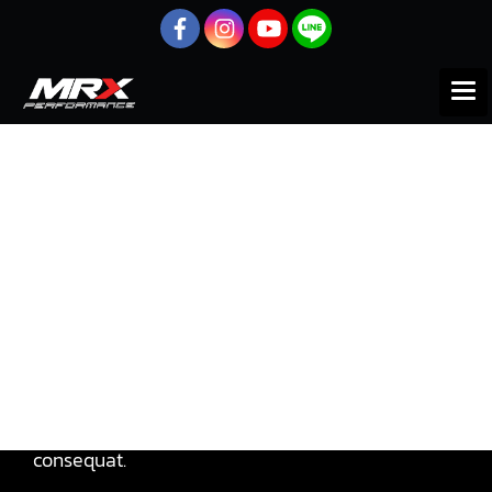
หน้าแรก
สินค้าทั้งหมด
TOYOTA
VIOS/YARIS
Accessories 1NZ
Accessories 1NZ
Lorem ipsum dolor sit amet, pri et feugiat
consulatu. Eu per ceteros platonem. Ea dictas
legendos ius. At adhuc solum has. Nec at harum
euripidis, habeo elitr patrioque ne mel. Mei probo
oportere posidonium in, has ei everti volutpat
consequat.