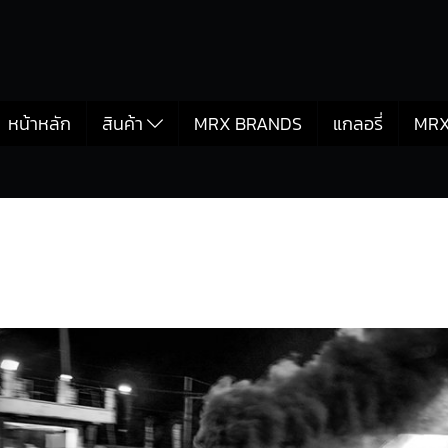
หน้าหลัก
สินค้า
MRX BRANDS
แกลอรี่
MRX
ISUZU