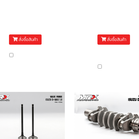
อตฝา MRX D-MAX 4JJ
ไส้ปั๊ม (Fuel pump sha
(STUD BOLT)
REVO 1GD , D-max 2
฿11,900
฿5,500
สั่งซื้อสินค้า
สั่งซื้อสินค้า
(มีหลายคุณสมบัติให้เลือก)
เปรียบเทียบ
เปรียบเทียบ