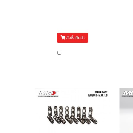
ประกับเมน MRX D-max
น็
4JJ
฿11,500
สั่งซื้อสินค้า
เปรียบเทียบ