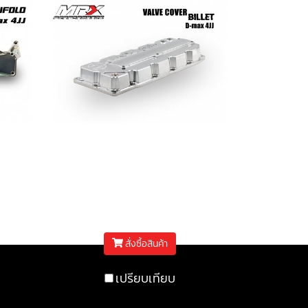
4JJ
ฝาครอบวาล์ว บิลเล็ต D-
max 4JJ (Pre-Order)
฿55,000
สั่งซื้อสินค้า
เปรียบเทียบ