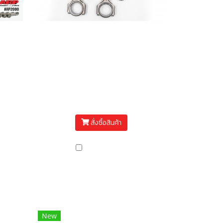
D-
ก้านสูบ MRX ISUZU D-
mm
MAX 4JJ แบบ X-BEAM
Pro +2mm
฿17,500
สั่งซื้อสินค้า
เปรียบเทียบ
New