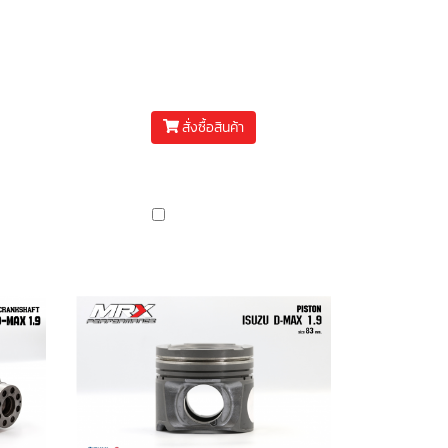
ft)
แคมชาร์ป MRX ISUZU D-
020
MAX 1.9 IN+EX
฿6,500
สั่งซื้อสินค้า
(มีหลายคุณสมบัติให้เลือก)
เปรียบเทียบ