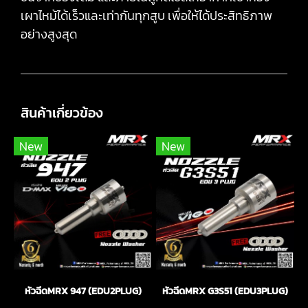
เผาไหม้ได้เร็วและเท่ากันทุกสูบ เพื่อให้ได้ประสิทธิภาพ
อย่างสูงสุด
สินค้าเกี่ยวข้อง
New
New
หัวฉีดMRX 947 (EDU2PLUG)
หัวฉีดMRX G3S51 (EDU3PLUG)