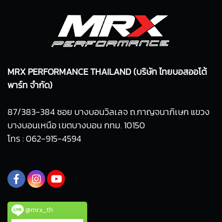
MRX PERFORMANCE THAILAND (บริษัท ไทยบอสออโต้
พาร์ท จำกัด)
87/383-384 ซอย บางบอนวิลเลจ ถ.กาญจนาภิเษก แขวง
บางบอนเหนือ เขตบางบอน กทม. 10150
โทร : 062-915-4594
@mrx_th