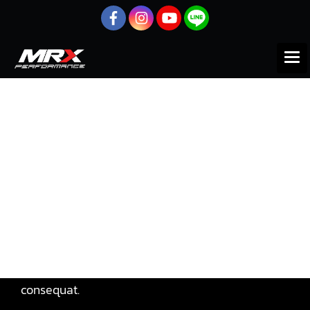
หน้าแรก
สินค้าทั้งหมด
ISUZU
D-MAX 4JJ
สปริงวาล์ว-วาล์ว 4JJ
สปริงวาล์ว-วาล์ว 4JJ
Lorem ipsum dolor sit amet, pri et feugiat
consulatu. Eu per ceteros platonem. Ea dictas
legendos ius. At adhuc solum has. Nec at harum
euripidis, habeo elitr patrioque ne mel. Mei probo
oportere posidonium in, has ei everti volutpat
consequat.